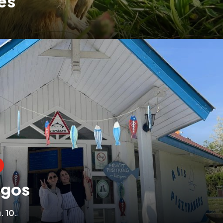
es
ngos
. 10.