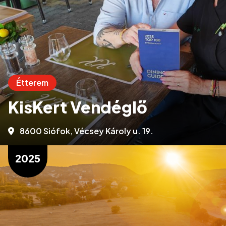
Étterem
KisKert Vendéglő
8600 Siófok, Vécsey Károly u. 19.
2025