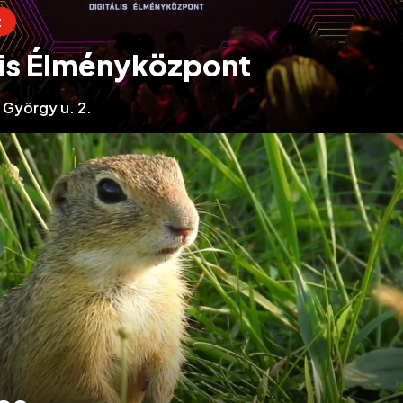
t
lis Élményközpont
György u. 2.