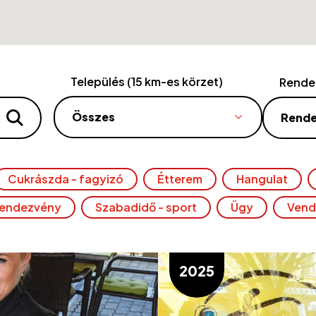
Település (15 km-es körzet)
Rende
Összes
Rend
Cukrászda - fagyizó
Étterem
Hangulat
endezvény
Szabadidő - sport
Ügy
Vend
2025