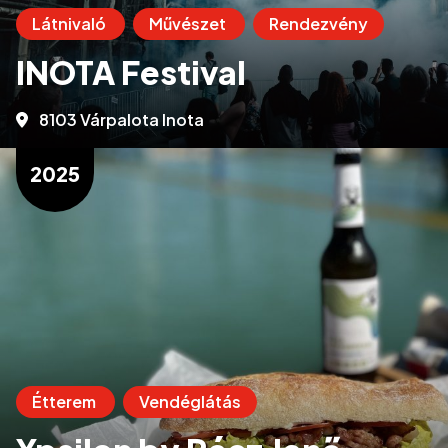
Látnivaló
Művészet
Rendezvény
INOTA Festival
8103 Várpalota Inota
2025
Étterem
Vendéglátás