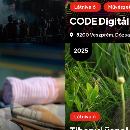
Látnivaló
Művésze
CODE Digitá
8200 Veszprém, Dózsa 
2025
Látnivaló