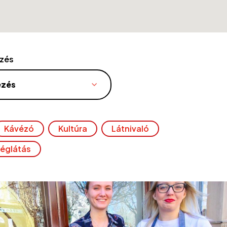
zés
ezés
Kávézó
Kultúra
Látnivaló
églátás