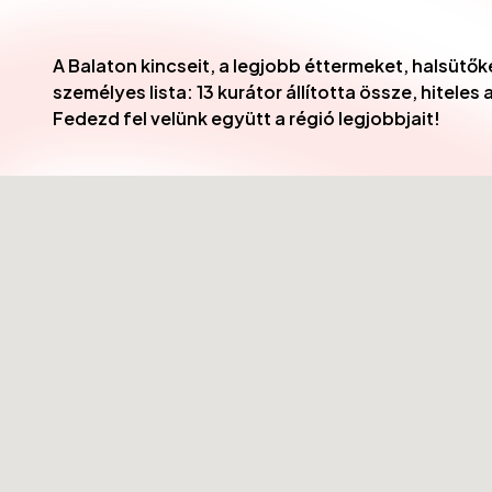
A Balaton kincseit, a legjobb éttermeket, halsütők
személyes lista: 13 kurátor állította össze, hitel
Fedezd fel velünk együtt a régió legjobbjait!