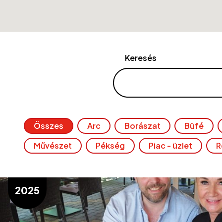
Keresés
Összes
Arc
Borászat
Büfé
Művészet
Pékség
Piac - üzlet
R
2025