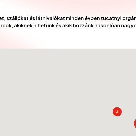
et, szállókat és látnivalókat minden évben tucatnyi orgá
es arcok, akiknek hihetünk és akik hozzánk hasonlóan nagyo
3