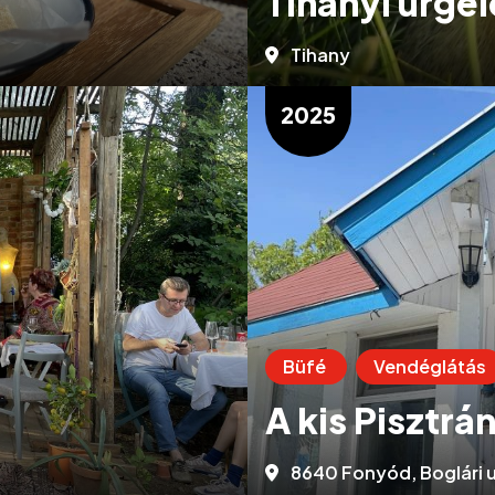
Tihanyi ürgel
Tihany
2025
Büfé
Vendéglátás
A kis Pisztrá
8640 Fonyód, Boglári u