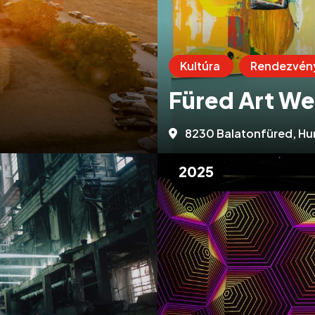
Kultúra
Rendezvén
Füred Art W
8230 Balatonfüred, Hur
2025