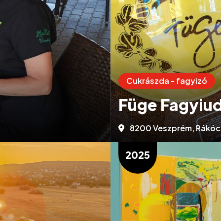
Cukrászda - fagyizó
Füge Fagyiud
8200 Veszprém, Rákóczi
2025