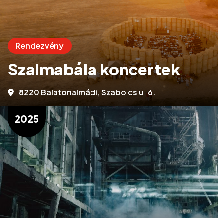
Rendezvény
Szalmabála koncertek
8220 Balatonalmádi, Szabolcs u. 6.
2025