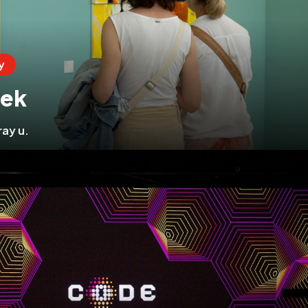
y
eek
ay u.