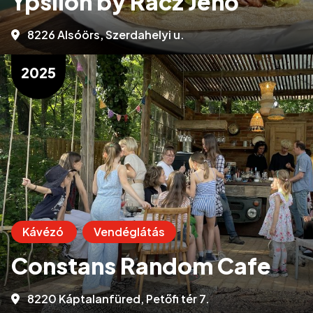
Ypsilon by Rácz Jenő
8226 Alsóörs, Szerdahelyi u.
2025
Kávézó
Vendéglátás
Constans Random Cafe
8220 Káptalanfüred, Petőfi tér 7.