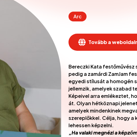
Arc
Tovább a weboldal
Bereczki Kata festőművész
pedig a zamárdi ZamJam fes
egyedi stílusát a homogén sz
jellemzik, amelyek szabad 
Képeivel arra emlékeztet, 
át. Olyan hétköznapi jelenet
amelyek mindenkinek megva
szereplőkkel. Célja, hogy a
lehessen képzelni.
„Ha valaki megnézi a képzőmű