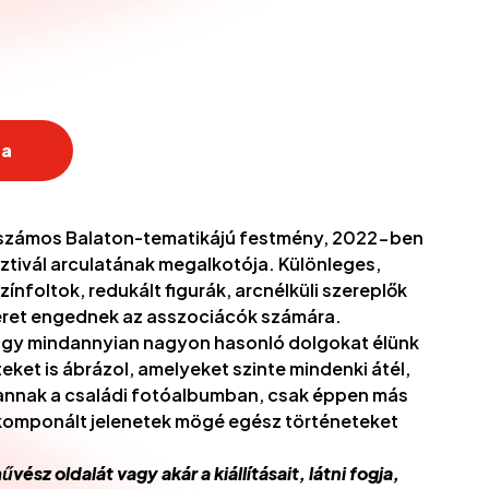
ra
 számos Balaton-tematikájú festmény, 2022-ben
ztivál arculatának megalkotója. Különleges,
ínfoltok, redukált figurák, arcnélküli szereplők
teret engednek az asszociácók számára.
hogy mindannyian nagyon hasonló dolgokat élünk
eket is ábrázol, amelyeket szinte mindenki átél,
nnak a családi fotóalbumban, csak éppen más
 komponált jelenetek mögé egész történeteket
vész oldalát vagy akár a kiállításait, látni fogja,