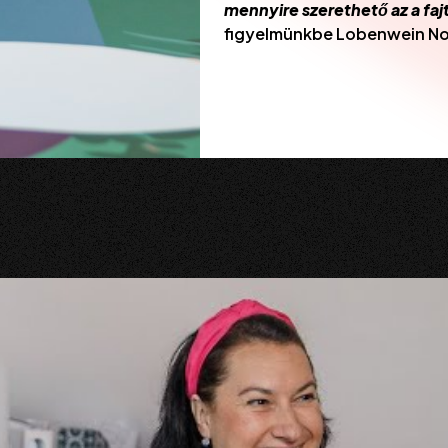
mennyire szerethető az a faj
figyelmünkbe Lobenwein Norb