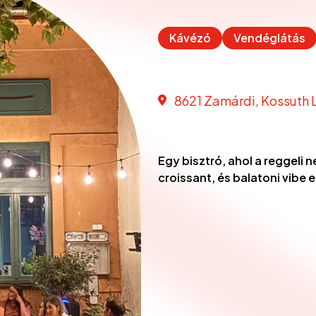
Kávézó
Vendéglátás
8621 Zamárdi, Kossuth L
Egy bisztró, ahol a reggeli 
croissant, és balatoni vibe 