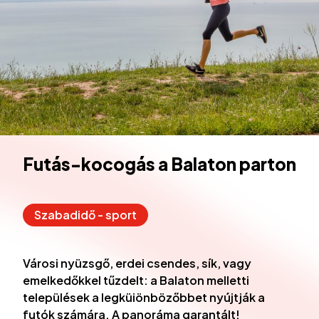
Futás-kocogás a Balaton parton
Szabadidő - sport
Városi nyüzsgő, erdei csendes, sík, vagy
emelkedőkkel tűzdelt: a Balaton melletti
települések a legküiönbözőbbet nyújtják a
futók számára. A panoráma garantált!