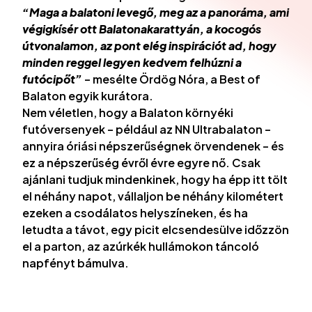
“Maga a balatoni levegő, meg az a panoráma, ami
végigkísér ott Balatonakarattyán, a kocogós
útvonalamon, az pont elég inspirációt ad, hogy
minden reggel legyen kedvem felhúzni a
futócipőt”
– mesélte Ördög Nóra, a Best of
Balaton egyik kurátora.
Nem véletlen, hogy a Balaton környéki
futóversenyek – például az NN Ultrabalaton –
annyira óriási népszerűségnek örvendenek – és
ez a népszerűség évről évre egyre nő. Csak
ajánlani tudjuk mindenkinek, hogy ha épp itt tölt
el néhány napot, vállaljon be néhány kilométert
ezeken a csodálatos helyszíneken, és ha
letudta a távot, egy picit elcsendesülve időzzön
el a parton, az azúrkék hullámokon táncoló
napfényt bámulva.