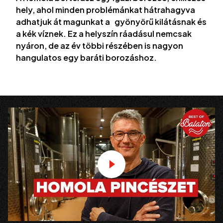
hely, ahol minden problémánkat hátrahagyva
adhatjuk át magunkat a gyönyörű kilátásnak és
a kék víznek. Ez a helyszín ráadásul nemcsak
nyáron, de az év többi részében is nagyon
hangulatos egy baráti borozáshoz.