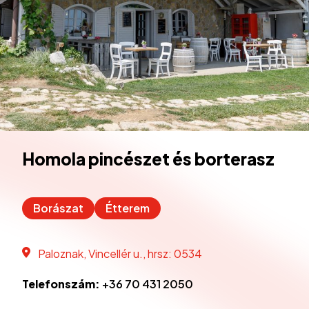
Homola pincészet és borterasz
Borászat
Étterem
Paloznak, Vincellér u., hrsz: 0534
Telefonszám:
+36 70 431 2050