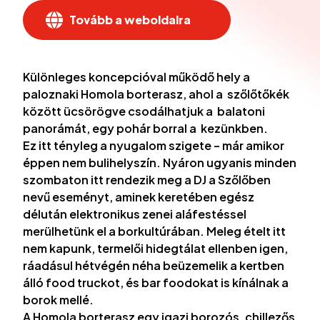
Tovább a weboldalra
Különleges koncepcióval működő hely a
paloznaki Homola borterasz, ahol a szőlőtőkék
között ücsörögve csodálhatjuk a balatoni
panorámát, egy pohár borral a kezünkben.
Ez itt tényleg a nyugalom szigete – már amikor
éppen nem bulihelyszín. Nyáron ugyanis minden
szombaton itt rendezik meg a DJ a Szőlőben
nevű eseményt, aminek keretében egész
délután elektronikus zenei aláfestéssel
merülhetünk el a borkultúrában. Meleg ételt itt
nem kapunk, termelői hidegtálat ellenben igen,
ráadásul hétvégén néha beüzemelik a kertben
álló food truckot, és bar foodokat is kínálnak a
borok mellé.
A Homola borterasz egy igazi borozós, chillezős