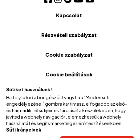
Kapcsolat
Részvételi szabályzat
Cookie szabályzat
Cookie beállítások
Sütiket használunk!
Ha folytatod a böngészést vagy ha a “Minden süti
engedélyezése,” gombra kattintasz, elfogadod az első-
és harmadik fél sütijeinek tárolását a készülékeden, hogy
javítsd a webhely navigációt, elemezhessük a webhely
használatát és segíts marketinges erőfeszítéseinkben.
Süti Irányelvek