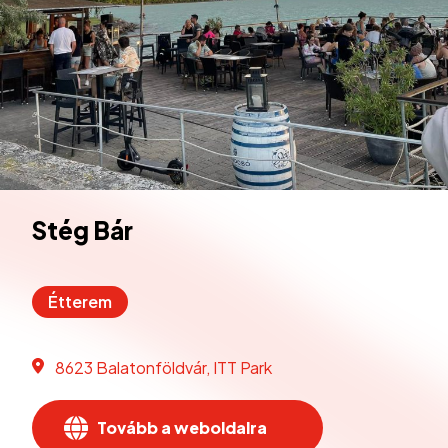
Stég Bár
Étterem
8623 Balatonföldvár, ITT Park
Tovább a weboldalra