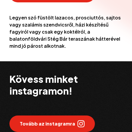
Legyen szó füstölt lazacos, prosciuttós, sajtos
vagy szalámis szendvicsről, házi készítésű
fagyiról vagy csak egy koktélról, a
balatonföldvári Stég Bár teraszának hátterével
mind jó párost alkotnak.
Kövess minket
instagramon!
Tovább az instagramra