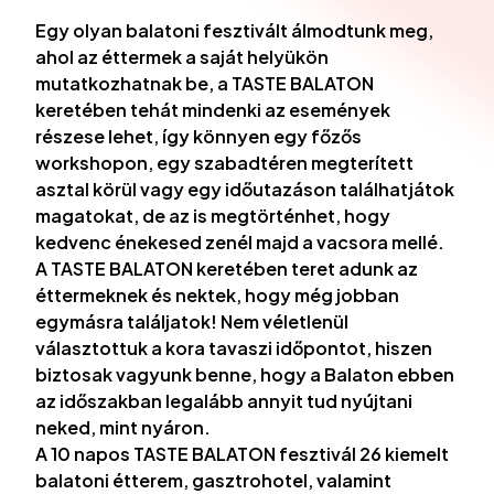
Egy olyan balatoni fesztivált álmodtunk meg,
ahol az éttermek a saját helyükön
mutatkozhatnak be, a TASTE BALATON
keretében tehát mindenki az események
részese lehet, így könnyen egy főzős
workshopon, egy szabadtéren megterített
asztal körül vagy egy időutazáson találhatjátok
magatokat, de az is megtörténhet, hogy
kedvenc énekesed zenél majd a vacsora mellé.
A TASTE BALATON keretében teret adunk az
éttermeknek és nektek, hogy még jobban
egymásra találjatok! Nem véletlenül
választottuk a kora tavaszi időpontot, hiszen
biztosak vagyunk benne, hogy a Balaton ebben
az időszakban legalább annyit tud nyújtani
neked, mint nyáron.
A 10 napos TASTE BALATON fesztivál 26 kiemelt
balatoni étterem, gasztrohotel, valamint