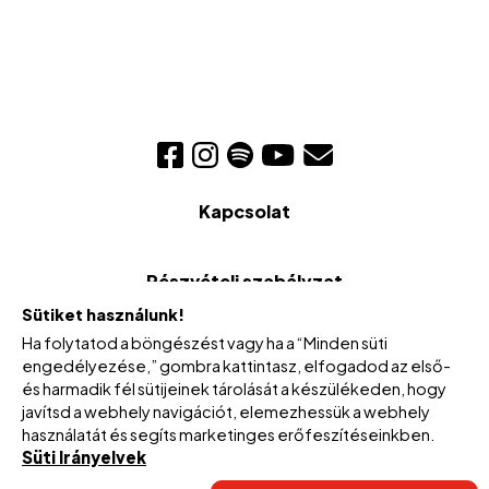
Kapcsolat
Részvételi szabályzat
Sütiket használunk!
Ha folytatod a böngészést vagy ha a “Minden süti
Cookie szabályzat
engedélyezése,” gombra kattintasz, elfogadod az első-
és harmadik fél sütijeinek tárolását a készülékeden, hogy
javítsd a webhely navigációt, elemezhessük a webhely
Cookie beállítások
használatát és segíts marketinges erőfeszítéseinkben.
Süti Irányelvek