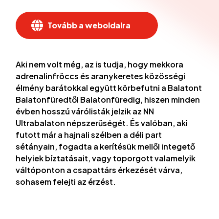
Tovább a weboldalra
Aki nem volt még, az is tudja, hogy mekkora
adrenalinfröccs és aranykeretes közösségi
élmény barátokkal együtt körbefutni a Balatont
Balatonfüredtől Balatonfüredig, hiszen minden
évben hosszú várólisták jelzik az NN
Ultrabalaton népszerűségét. És valóban, aki
futott már a hajnali szélben a déli part
sétányain, fogadta a kerítésük mellől integető
helyiek bíztatásait, vagy toporgott valamelyik
váltóponton a csapattárs érkezését várva,
sohasem felejti az érzést.