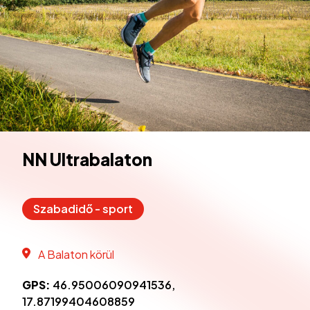
NN Ultrabalaton
Szabadidő - sport
A Balaton körül
GPS:
46.95006090941536,
17.87199404608859